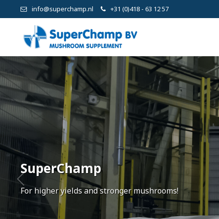
info@superchamp.nl
+31 (0)418 - 63 12 57
SuperChamp
For higher yields and stronger mushrooms!