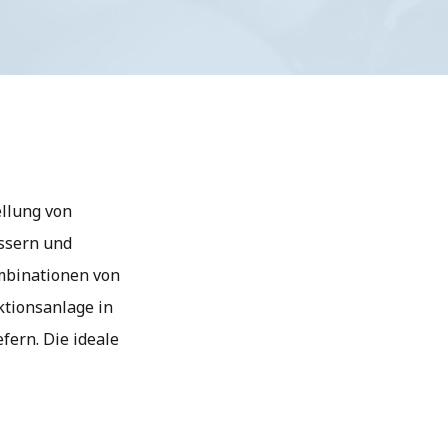
llung von
essern und
mbinationen von
ktionsanlage in
ern. Die ideale