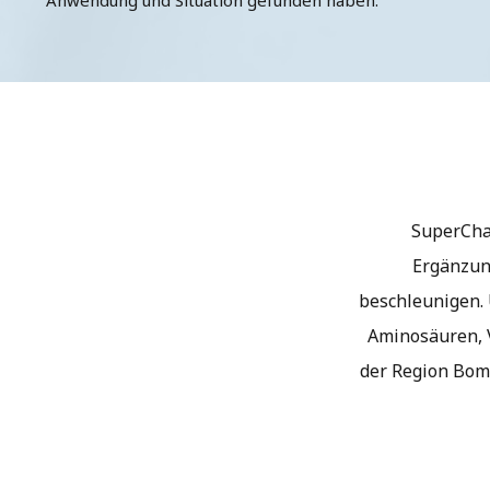
Anwendung und Situation gefunden haben.
SuperCha
Ergänzung
beschleunigen. 
Aminosäuren, V
der Region Bom